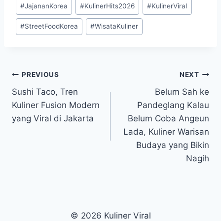
#
JajananKorea
#
KulinerHits2026
#
KulinerViral
#
StreetFoodKorea
#
WisataKuliner
Post
PREVIOUS
NEXT
Sushi Taco, Tren
Belum Sah ke
navigation
Kuliner Fusion Modern
Pandeglang Kalau
yang Viral di Jakarta
Belum Coba Angeun
Lada, Kuliner Warisan
Budaya yang Bikin
Nagih
© 2026 Kuliner Viral