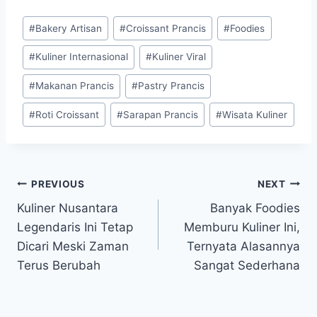
Post
#
Bakery Artisan
#
Croissant Prancis
#
Foodies
Tags:
#
Kuliner Internasional
#
Kuliner Viral
#
Makanan Prancis
#
Pastry Prancis
#
Roti Croissant
#
Sarapan Prancis
#
Wisata Kuliner
Post
PREVIOUS
NEXT
Kuliner Nusantara
Banyak Foodies
navigation
Legendaris Ini Tetap
Memburu Kuliner Ini,
Dicari Meski Zaman
Ternyata Alasannya
Terus Berubah
Sangat Sederhana