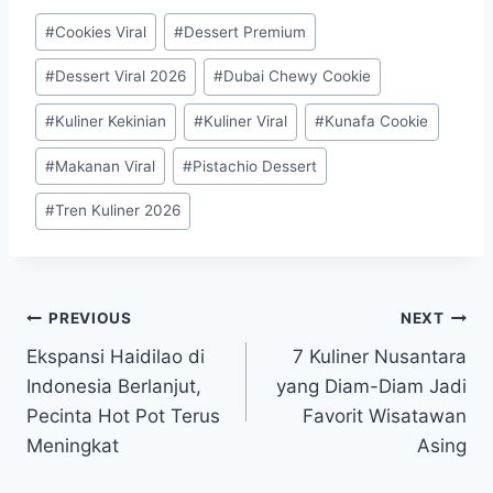
Post
#
Cookies Viral
#
Dessert Premium
Tags:
#
Dessert Viral 2026
#
Dubai Chewy Cookie
#
Kuliner Kekinian
#
Kuliner Viral
#
Kunafa Cookie
#
Makanan Viral
#
Pistachio Dessert
#
Tren Kuliner 2026
Post
PREVIOUS
NEXT
Ekspansi Haidilao di
7 Kuliner Nusantara
navigation
Indonesia Berlanjut,
yang Diam-Diam Jadi
Pecinta Hot Pot Terus
Favorit Wisatawan
Meningkat
Asing