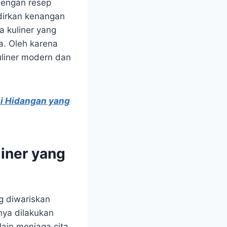
engan resep
dirkan kenangan
a kuliner yang
a. Oleh karena
uliner modern dan
si Hidangan yang
iner yang
g diwariskan
nya dilakukan
ain menjaga cita