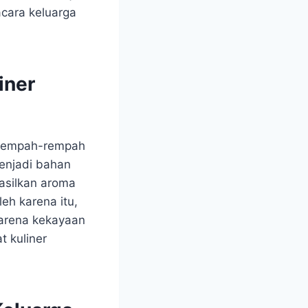
acara keluarga
iner
n rempah-rempah
menjadi bahan
hasilkan aroma
eh karena itu,
karena kekayaan
t kuliner