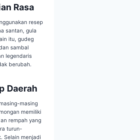
ian Rasa
enggunakan resep
a santan, gula
in itu, gudeg
 dan sambal
n legendaris
dak berubah.
ap Daerah
 masing-masing
amongan memiliki
dan rempah yang
ra turun-
k. Selain menjadi