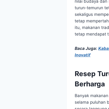
nilai budaya dan 
turun-temurun t
sekaligus memper
tetap mempertaha
itu, makanan tra
tetap mendapat te
Baca Juga:
Kaba
Inovatif
Resep Tur
Berharga
Banyak makanan k
selama puluhan b
secara langsung 