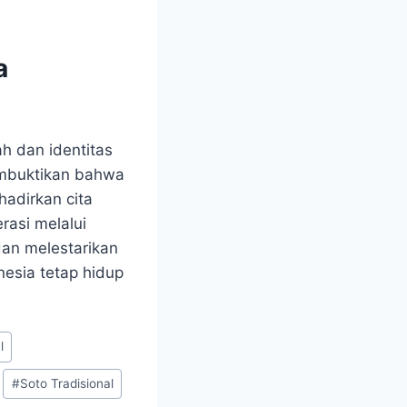
a
h dan identitas
embuktikan bahwa
hadirkan cita
rasi melalui
dan melestarikan
esia tetap hidup
l
#
Soto Tradisional