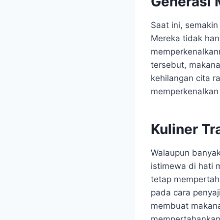
Generasi 
Saat ini, semaki
Mereka tidak han
memperkenalkann
tersebut, makanan
kehilangan cita ra
memperkenalkan 
Kuliner Tr
Walaupun banyak 
istimewa di hati
tetap mempertaha
pada cara penya
membuat makanan 
mempertahankan 