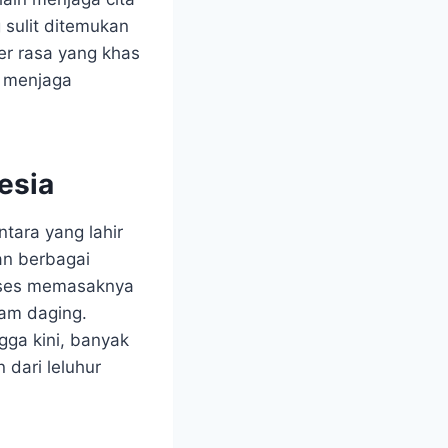
 sulit ditemukan
er rasa yang khas
m menjaga
esia
tara yang lahir
an berbagai
Proses memasaknya
am daging.
gga kini, banyak
dari leluhur