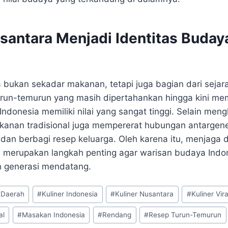
usantara Menjadi Identitas Buday
 bukan sekadar makanan, tetapi juga bagian dari sejara
urun-temurun yang masih dipertahankan hingga kini m
Indonesia memiliki nilai yang sangat tinggi. Selain meng
akanan tradisional juga mempererat hubungan antargene
an berbagi resep keluarga. Oleh karena itu, menjaga 
a merupakan langkah penting agar warisan budaya Indon
eh generasi mendatang.
r Daerah
#
Kuliner Indonesia
#
Kuliner Nusantara
#
Kuliner Vira
al
#
Masakan Indonesia
#
Rendang
#
Resep Turun-Temurun