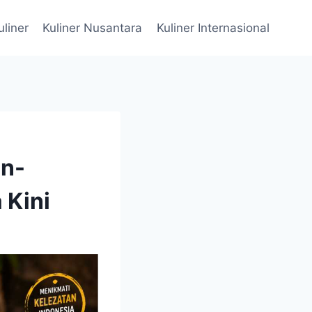
uliner
Kuliner Nusantara
Kuliner Internasional
un-
 Kini