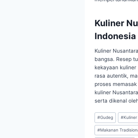
Kuliner N
Indonesia
Kuliner Nusantara
bangsa. Resep t
kekayaan kuliner 
rasa autentik, m
proses memasak d
kuliner Nusantar
serta dikenal ol
Post
#
Gudeg
#
Kuline
Tags:
#
Makanan Tradision