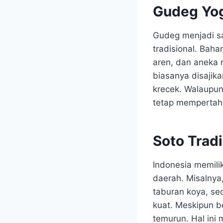
Gudeg Yog
Gudeg menjadi sa
tradisional. Bah
aren, dan aneka 
biasanya disajik
krecek. Walaupun
tetap mempertaha
Soto Tradi
Indonesia memili
daerah. Misalnya
taburan koya, s
kuat. Meskipun b
temurun. Hal ini 