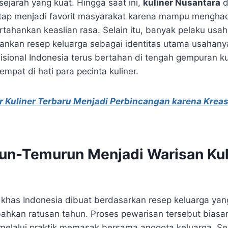
sejarah yang kuat. Hingga saat ini,
kuliner Nusantara
d
etap menjadi favorit masyarakat karena mampu mengha
tahankan keaslian rasa. Selain itu, banyak pelaku usah
nkan resep keluarga sebagai identitas utama usahany
disional Indonesia terus bertahan di tengah gempuran k
mpat di hati para pecinta kuliner.
r Kuliner Terbaru Menjadi Perbincangan karena Krea
un-Temurun Menjadi Warisan Kul
has Indonesia dibuat berdasarkan resep keluarga yan
ahkan ratusan tahun. Proses pewarisan tersebut biasa
melalui praktik memasak bersama anggota keluarga. Sel