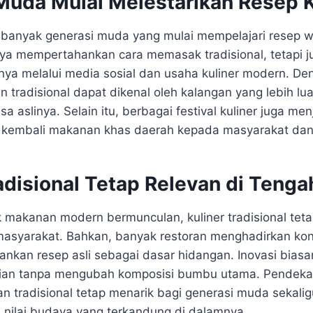
Muda Mulai Melestarikan Resep 
n banyak generasi muda yang mulai mempelajari resep w
ya mempertahankan cara memasak tradisional, tetapi j
ya melalui media sosial dan usaha kuliner modern. D
 tradisional dapat dikenal oleh kalangan yang lebih lu
sa aslinya. Selain itu, berbagai festival kuliner juga me
kembali makanan khas daerah kepada masyarakat dan
adisional Tetap Relevan di Tenga
makanan modern bermunculan, kuliner tradisional teta
 masyarakat. Bahkan, banyak restoran menghadirkan k
nkan resep asli sebagai dasar hidangan. Inovasi biasa
jian tanpa mengubah komposisi bumbu utama. Pendeka
tradisional tetap menarik bagi generasi muda sekalig
nilai budaya yang terkandung di dalamnya.