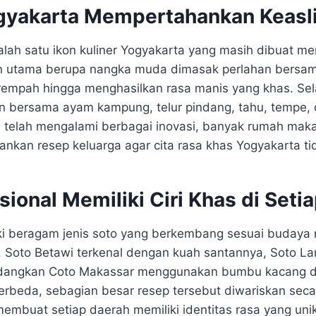
yakarta Mempertahankan Keasl
lah satu ikon kuliner Yogyakarta yang masih dibuat m
an utama berupa nangka muda dimasak perlahan bersam
rempah hingga menghasilkan rasa manis yang khas. Sela
an bersama ayam kampung, telur pindang, tahu, tempe,
 telah mengalami berbagai inovasi, banyak rumah maka
nkan resep keluarga agar cita rasa khas Yogyakarta ti
sional Memiliki Ciri Khas di Seti
ki beragam jenis soto yang berkembang sesuai budaya
, Soto Betawi terkenal dengan kuah santannya, Soto L
edangkan Coto Makassar menggunakan bumbu kacang 
erbeda, sebagian besar resep tersebut diwariskan seca
membuat setiap daerah memiliki identitas rasa yang uni