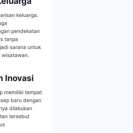
Keluarga
arisan keluarga.
uga
engan pendekatan
as tanpa
njadi sarana untuk
 wisatawan.
h Inovasi
p memiliki tempat
onsep baru dengan
nya dilakukan
tan tersebut
us