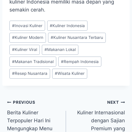
kuliner Indonesia memiliki masa depan yang
semakin cerah.
Post
#
Inovasi Kuliner
#
Kuliner Indonesia
Tags:
#
Kuliner Modern
#
Kuliner Nusantara Terbaru
#
Kuliner Viral
#
Makanan Lokal
#
Makanan Tradisional
#
Rempah Indonesia
#
Resep Nusantara
#
Wisata Kuliner
Post
PREVIOUS
NEXT
Berita Kuliner
Kuliner Internasional
navigation
Terpopuler Hari Ini
dengan Sajian
Mengungkap Menu
Premium yang