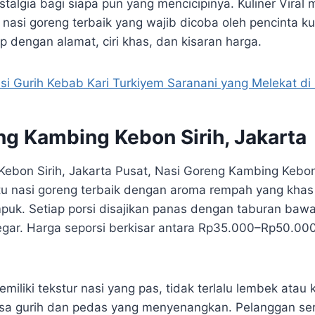
algia bagi siapa pun yang mencicipinya. Kuliner Viral 
asi goreng terbaik yang wajib dicoba oleh pencinta kul
p dengan alamat, ciri khas, dan kisaran harga.
si Gurih Kebab Kari Turkiyem Saranani yang Melekat di
ng Kambing Kebon Sirih, Jakarta
 Kebon Sirih, Jakarta Pusat, Nasi Goreng Kambing Kebon 
tu nasi goreng terbaik dengan aroma rempah yang khas
uk. Setiap porsi disajikan panas dengan taburan baw
gar. Harga seporsi berkisar antara Rp35.000–Rp50.000
emiliki tekstur nasi yang pas, tidak terlalu lembek atau
a gurih dan pedas yang menyenangkan. Pelanggan seri