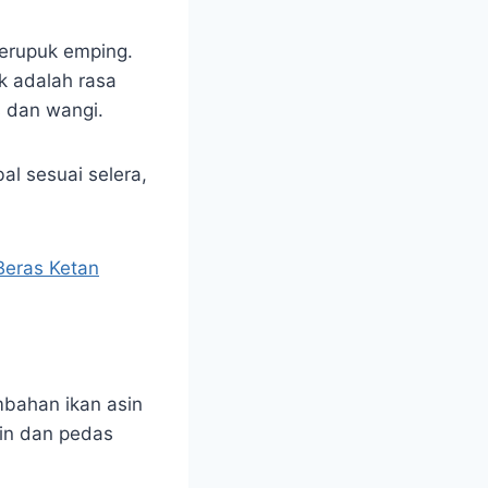
kerupuk emping.
k adalah rasa
 dan wangi.
l sesuai selera,
Beras Ketan
mbahan ikan asin
sin dan pedas