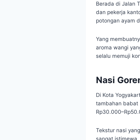
Berada di Jalan 
dan pekerja kant
potongan ayam d
Yang membuatnya
aroma wangi yang
selalu memuji kon
Nasi Gore
Di Kota Yogyaka
tambahan babat s
Rp30.000–Rp50.0
Tekstur nasi yan
sangat istimewa.