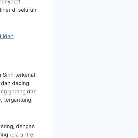
menyoroti
iner di seluruh
 Lidah
Sirih terkenal
 dan daging
ang goreng dan
, tergantung
 kering, dengan
ng rela antre