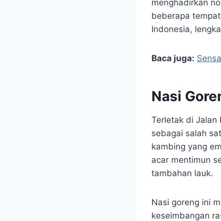
menghadirkan nost
beberapa tempat n
Indonesia, lengka
Baca juga:
Sensa
Nasi Gore
Terletak di Jalan
sebagai salah sa
kambing yang emp
acar mentimun se
tambahan lauk.
Nasi goreng ini m
keseimbangan ras