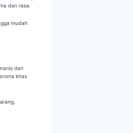
ma dan rasa.
hingga mudah
 manis dan
 aroma khas
 arang,