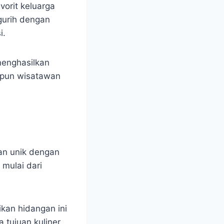
vorit keluarga
gurih dengan
i.
menghasilkan
aupun wisatawan
an unik dengan
mulai dari
kan hidangan ini
 tujuan kuliner