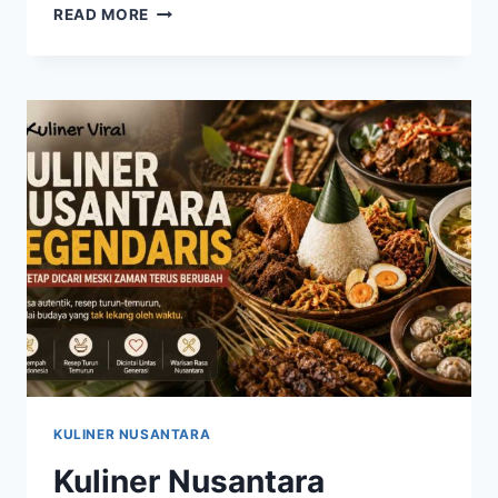
RAHASIA
READ MORE
LEZAT
KULINER
NUSANTARA
INDONESIA
YANG
MEMBUAT
WISATAWAN
SELALU
INGIN
KEMBALI
KULINER NUSANTARA
Kuliner Nusantara