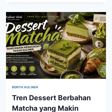
YANG
SEDANG
VIRAL,
DESSERT
MODERN
DENGAN
TAMPILAN
MENGGODA
BERITA KULINER
Tren Dessert Berbahan
Matcha yang Makin