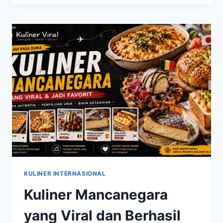
YANG
KEMBALI
VIRAL
BERKAT
CITA
RASANYA
YANG
AUTENTIK
KULINER INTERNASIONAL
Kuliner Mancanegara
yang Viral dan Berhasil