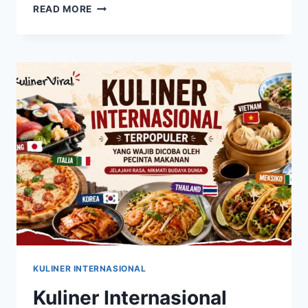
TACO
READ MORE
BIRRIA
MEKSIKO
KEMBALI
POPULER,
PERPADUAN
DAGING
EMPUK
DAN
KUAH
GURIH
YANG
MENGGODA
KULINER INTERNASIONAL
Kuliner Internasional