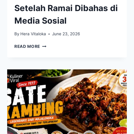
Setelah Ramai Dibahas di
Media Sosial
By
Hera Vitaloka
June 23, 2026
NASI
READ MORE
GORENG
KAMBING
KEBON
SIRIH
KEMBALI
VIRAL
SETELAH
RAMAI
DIBAHAS
DI
MEDIA
SOSIAL