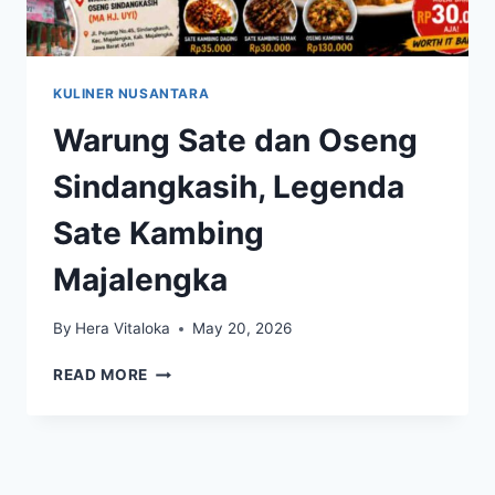
KULINER NUSANTARA
Warung Sate dan Oseng
Sindangkasih, Legenda
Sate Kambing
Majalengka
By
Hera Vitaloka
May 20, 2026
WARUNG
READ MORE
SATE
DAN
OSENG
SINDANGKASIH,
LEGENDA