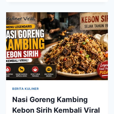
KEMBALI
POPULER,
CAMILAN
LEGENDARIS
YANG
SELALU
DICARI
BERITA KULINER
Nasi Goreng Kambing
Kebon Sirih Kembali Viral