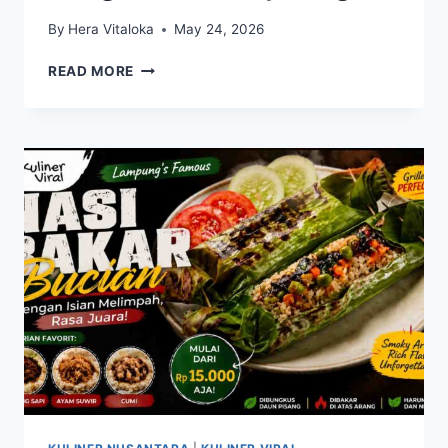
By
Hera Vitaloka
May 24, 2026
AYAM
READ MORE
PENYET
SAMBAL
IJO
PASAR
LAMA,
KELEZATAN
DI
TENGAH
KOTA
MAJALENGKA