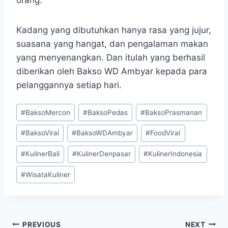
Kadang yang dibutuhkan hanya rasa yang jujur,
suasana yang hangat, dan pengalaman makan
yang menyenangkan. Dan itulah yang berhasil
diberikan oleh Bakso WD Ambyar kepada para
pelanggannya setiap hari.
Post
#
BaksoMercon
#
BaksoPedas
#
BaksoPrasmanan
Tags:
#
BaksoViral
#
BaksoWDAmbyar
#
FoodViral
#
KulinerBali
#
KulinerDenpasar
#
KulinerIndonesia
#
WisataKuliner
Post
PREVIOUS
NEXT