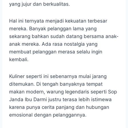
yang jujur dan berkualitas.
Hal ini ternyata menjadi kekuatan terbesar
mereka. Banyak pelanggan lama yang
sekarang bahkan sudah datang bersama anak-
anak mereka. Ada rasa nostalgia yang
membuat pelanggan merasa selalu ingin
kembali.
Kuliner seperti ini sebenarnya mulai jarang
ditemukan. Di tengah banyaknya tempat
makan modern, warung legendaris seperti Sop
Janda Ibu Darmi justru terasa lebih istimewa
karena punya cerita panjang dan hubungan
emosional dengan pelanggannya.