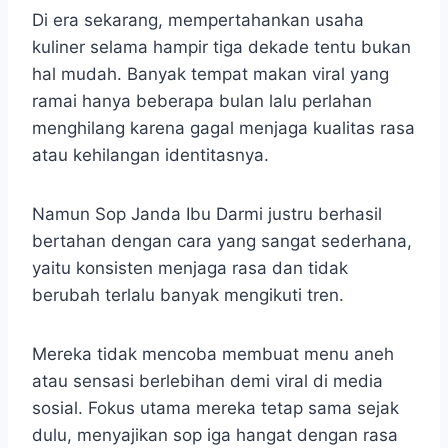
Di era sekarang, mempertahankan usaha
kuliner selama hampir tiga dekade tentu bukan
hal mudah. Banyak tempat makan viral yang
ramai hanya beberapa bulan lalu perlahan
menghilang karena gagal menjaga kualitas rasa
atau kehilangan identitasnya.
Namun Sop Janda Ibu Darmi justru berhasil
bertahan dengan cara yang sangat sederhana,
yaitu konsisten menjaga rasa dan tidak
berubah terlalu banyak mengikuti tren.
Mereka tidak mencoba membuat menu aneh
atau sensasi berlebihan demi viral di media
sosial. Fokus utama mereka tetap sama sejak
dulu, menyajikan sop iga hangat dengan rasa