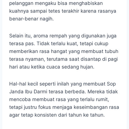
pelanggan mengaku bisa menghabiskan
kuahnya sampai tetes terakhir karena rasanya
benar-benar nagih.
Selain itu, aroma rempah yang digunakan juga
terasa pas. Tidak terlalu kuat, tetapi cukup
memberikan rasa hangat yang membuat tubuh
terasa nyaman, terutama saat disantap di pagi
hari atau ketika cuaca sedang hujan.
Hal-hal kecil seperti inilah yang membuat Sop
Janda Ibu Darmi terasa berbeda. Mereka tidak
mencoba membuat rasa yang terlalu rumit,
tetapi justru fokus menjaga keseimbangan rasa
agar tetap konsisten dari tahun ke tahun.