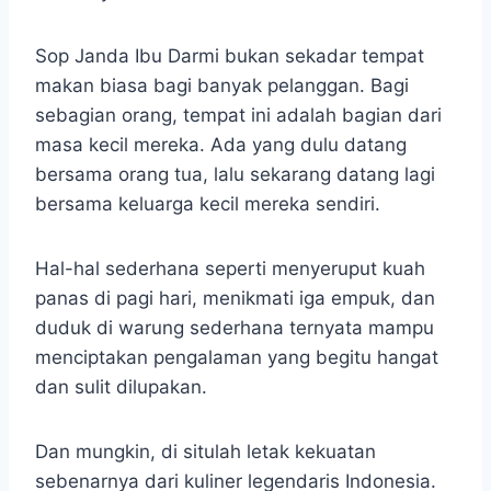
Sop Janda Ibu Darmi bukan sekadar tempat
makan biasa bagi banyak pelanggan. Bagi
sebagian orang, tempat ini adalah bagian dari
masa kecil mereka. Ada yang dulu datang
bersama orang tua, lalu sekarang datang lagi
bersama keluarga kecil mereka sendiri.
Hal-hal sederhana seperti menyeruput kuah
panas di pagi hari, menikmati iga empuk, dan
duduk di warung sederhana ternyata mampu
menciptakan pengalaman yang begitu hangat
dan sulit dilupakan.
Dan mungkin, di situlah letak kekuatan
sebenarnya dari kuliner legendaris Indonesia.