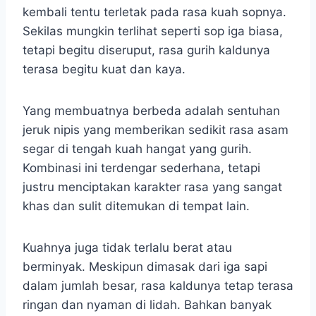
kembali tentu terletak pada rasa kuah sopnya.
Sekilas mungkin terlihat seperti sop iga biasa,
tetapi begitu diseruput, rasa gurih kaldunya
terasa begitu kuat dan kaya.
Yang membuatnya berbeda adalah sentuhan
jeruk nipis yang memberikan sedikit rasa asam
segar di tengah kuah hangat yang gurih.
Kombinasi ini terdengar sederhana, tetapi
justru menciptakan karakter rasa yang sangat
khas dan sulit ditemukan di tempat lain.
Kuahnya juga tidak terlalu berat atau
berminyak. Meskipun dimasak dari iga sapi
dalam jumlah besar, rasa kaldunya tetap terasa
ringan dan nyaman di lidah. Bahkan banyak