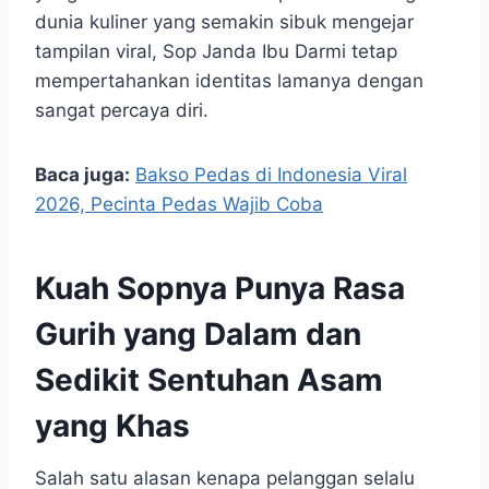
dunia kuliner yang semakin sibuk mengejar
tampilan viral, Sop Janda Ibu Darmi tetap
mempertahankan identitas lamanya dengan
sangat percaya diri.
Baca juga:
Bakso Pedas di Indonesia Viral
2026, Pecinta Pedas Wajib Coba
Kuah Sopnya Punya Rasa
Gurih yang Dalam dan
Sedikit Sentuhan Asam
yang Khas
Salah satu alasan kenapa pelanggan selalu