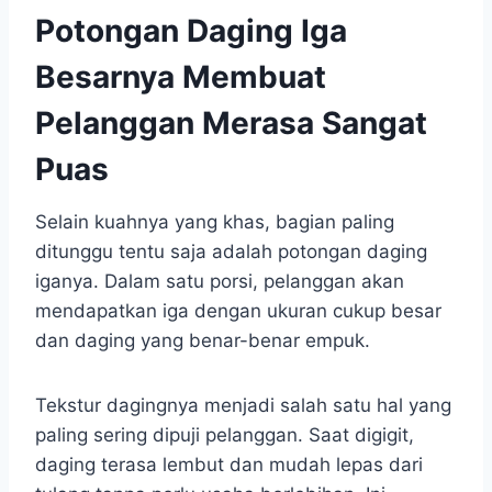
Potongan Daging Iga
Besarnya Membuat
Pelanggan Merasa Sangat
Puas
Selain kuahnya yang khas, bagian paling
ditunggu tentu saja adalah potongan daging
iganya. Dalam satu porsi, pelanggan akan
mendapatkan iga dengan ukuran cukup besar
dan daging yang benar-benar empuk.
Tekstur dagingnya menjadi salah satu hal yang
paling sering dipuji pelanggan. Saat digigit,
daging terasa lembut dan mudah lepas dari