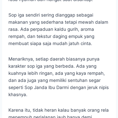
Sop iga sendiri sering dianggap sebagai
makanan yang sederhana tetapi mewah dalam
rasa. Ada perpaduan kaldu gurih, aroma
rempah, dan tekstur daging empuk yang
membuat siapa saja mudah jatuh cinta.
Menariknya, setiap daerah biasanya punya
karakter sop iga yang berbeda. Ada yang
kuahnya lebih ringan, ada yang kaya rempah,
dan ada juga yang memiliki sentuhan segar
seperti Sop Janda Ibu Darmi dengan jeruk nipis
khasnya.
Karena itu, tidak heran kalau banyak orang rela
menempuh perjalanan jauh hanya demi