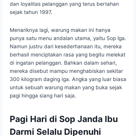
dan loyalitas pelanggan yang terus bertahan
sejak tahun 1997.
Menariknya lagi, warung makan ini hanya
punya satu menu andalan utama, yaitu Sop Iga.
Namun justru dari kesederhanaan itu, mereka
berhasil menciptakan rasa yang begitu melekat
di ingatan pelanggan. Bahkan dalam sehari,
mereka disebut mampu menghabiskan sekitar
300 kilogram daging iga. Angka yang luar biasa
untuk sebuah warung makan yang buka sejak
pagi hingga siang hari saja.
Pagi Hari di Sop Janda Ibu
Darmi Selalu Dipenuhi