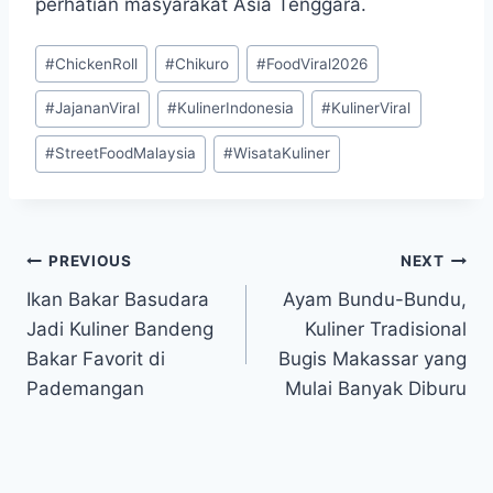
perhatian masyarakat Asia Tenggara.
Post
#
ChickenRoll
#
Chikuro
#
FoodViral2026
Tags:
#
JajananViral
#
KulinerIndonesia
#
KulinerViral
#
StreetFoodMalaysia
#
WisataKuliner
Post
PREVIOUS
NEXT
Ikan Bakar Basudara
Ayam Bundu-Bundu,
navigation
Jadi Kuliner Bandeng
Kuliner Tradisional
Bakar Favorit di
Bugis Makassar yang
Pademangan
Mulai Banyak Diburu