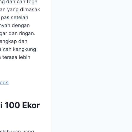
ng dan cah toge
ran yang dimasak
pas setelah
enyah dengan
ar dan ringan.
 lengkap dan
a cah kangkung
 terasa lebih
oods
i 100 Ekor
mlah ikan yang