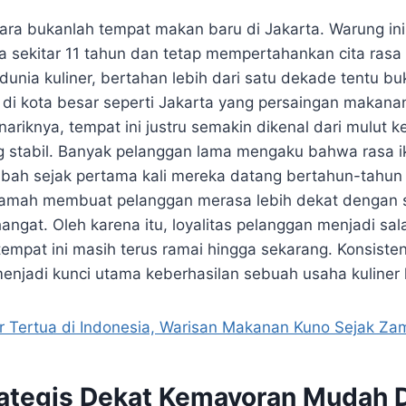
ara bukanlah tempat makan baru di Jakarta. Warung in
a sekitar 11 tahun dan tetap mempertahankan cita rasa
unia kuliner, bertahan lebih dari satu dekade tentu bu
di kota besar seperti Jakarta yang persaingan makana
riknya, tempat ini justru semakin dikenal dari mulut k
ng stabil. Banyak pelanggan lama mengaku bahwa rasa 
bah sejak pertama kali mereka datang bertahun-tahun la
ramah membuat pelanggan merasa lebih dekat dengan
hangat. Oleh karena itu, loyalitas pelanggan menjadi sal
pat ini masih terus ramai hingga sekarang. Konsistensi
menjadi kunci utama keberhasilan sebuah usaha kuliner 
er Tertua di Indonesia, Warisan Makanan Kuno Sejak Za
rategis Dekat Kemayoran Mudah 