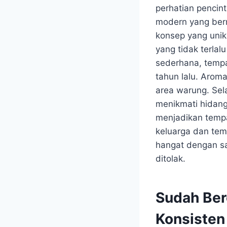
perhatian pencin
modern yang berm
konsep yang unik
yang tidak terlal
sederhana, tempa
tahun lalu. Arom
area warung. Se
menikmati hidang
menjadikan temp
keluarga dan tem
hangat dengan s
ditolak.
Sudah Ber
Konsisten