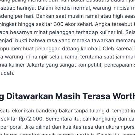
etiap harinya. Dalam kondisi normal, warung ini bisa me
ndeng per hari. Bahkan saat musim ramai atau high sea
ingkat hingga sekitar 300 ekor sehari. Angka tersebut 
a besarnya minat pelanggan terhadap kuliner ini. Selai
enjadi bukti bahwa rasa yang mereka tawarkan memang
mpu membuat pelanggan datang kembali. Oleh karena it
a warung ini hampir selalu ramai terutama saat jam ma
a kuliner Jakarta yang sangat kompetitif, pencapaian se
mudah.
g Ditawarkan Masih Terasa Worth
satu ekor ikan bandeng bakar tanpa tulang di tempat in
ekitar Rp72.000. Sementara itu, cah kangkung dan ca
per porsi. Jika dilihat dari kualitas rasa dan ukuran por
harga tersebut masih sangat worth it. Selain itu, sens