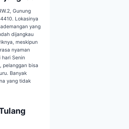
/RW.2, Gunung
14410. Lokasinya
n Pademangan yang
mudah dijangkau
riknya, meskipun
terasa nyaman
 hari Senin
u, pelanggan bisa
uru. Banyak
na yang tidak
Tulang