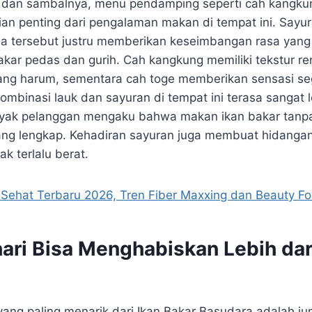
r dan sambalnya, menu pendamping seperti cah kangku
ian penting dari pengalaman makan di tempat ini. Sayu
 tersebut justru memberikan keseimbangan rasa yang 
akar pedas dan gurih. Cah kangkung memiliki tekstur r
ng harum, sementara cah toge memberikan sensasi seg
kombinasi lauk dan sayuran di tempat ini terasa sangat
ak pelanggan mengaku bahwa makan ikan bakar tanp
urang lengkap. Kehadiran sayuran juga membuat hidangan
k terlalu berat.
Sehat Terbaru 2026, Tren Fiber Maxxing dan Beauty F
ari Bisa Menghabiskan Lebih dar
yang paling menarik dari Ikan Bakar Basudara adalah ju