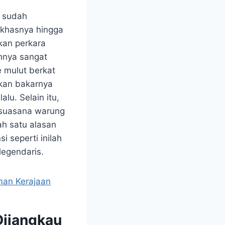
i sudah
 khasnya hingga
kan perkara
nnya sangat
e mulut berkat
ikan bakarnya
lu. Selain itu,
 suasana warung
ah satu alasan
 seperti inilah
legendaris.
man Kerajaan
Dijangkau