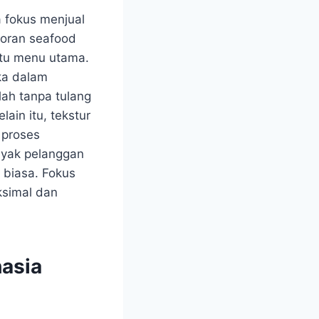
a fokus menjual
storan seafood
atu menu utama.
ka dalam
ah tanpa tulang
ain itu, tekstur
 proses
nyak pelanggan
 biasa. Fokus
ksimal dan
hasia