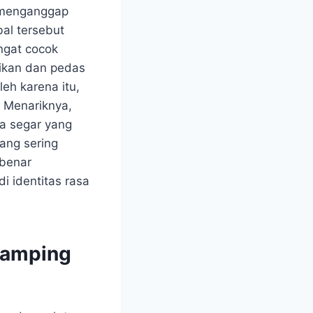
u menganggap
al tersebut
ngat cocok
 ikan dan pedas
eh karena itu,
. Menariknya,
sa segar yang
ang sering
-benar
i identitas rasa
damping