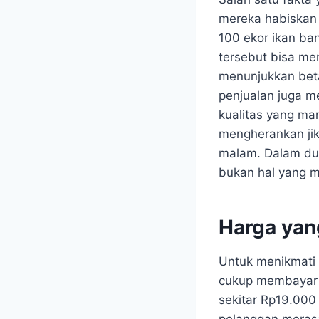
mereka habiskan s
100 ekor ikan ba
tersebut bisa men
menunjukkan betap
penjualan juga m
kualitas yang ma
mengherankan jik
malam. Dalam duni
bukan hal yang 
Harga yan
Untuk menikmati 
cukup membayar s
sekitar Rp19.000 
pelanggan merasa 