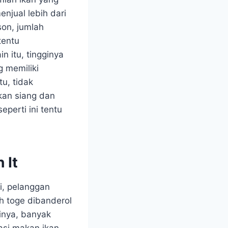
njual lebih dari
son, jumlah
tentu
n itu, tingginya
 memiliki
u, tidak
kan siang dan
perti ini tentu
 It
i, pelanggan
h toge dibanderol
sinya, banyak
asi makan ikan