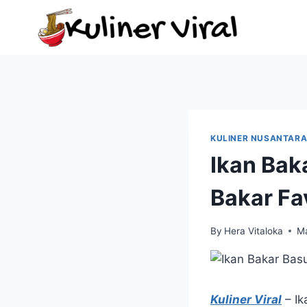
Skip
to
content
KULINER NUSANTAR
Ikan Bak
Bakar Fa
By
Hera Vitaloka
Ma
Kuliner Viral
– Ik