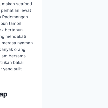
at makan seafood
 perhatian lewat
san Pademangan
ipun tampil
ak bertahun-
ung mendekati
an merasa nyaman
 banyak orang
alam bersama
ti ikan bakar
 yang sulit
tap