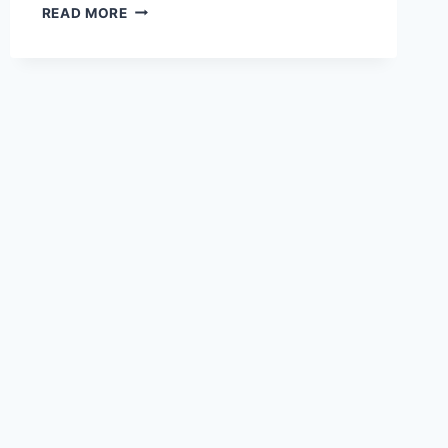
KUNAFA
READ MORE
CHOCOLATE
MENJADI
DESSERT
VIRAL
BERKAT
PERPADUAN
RASA
PREMIUM