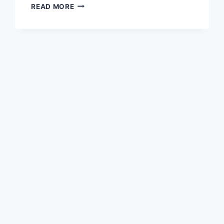
SOUFFLÉ
READ MORE
PANCAKE
JEPANG
HADIR
DENGAN
TEKSTUR
SUPER
LEMBUT
YANG
MENGGODA