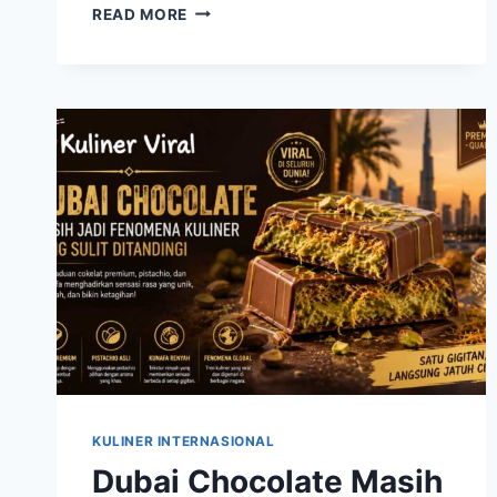
KULINER
READ MORE
MANIS
YANG
SEDANG
VIRAL,
DESSERT
MODERN
DENGAN
TAMPILAN
MENGGODA
KULINER INTERNASIONAL
Dubai Chocolate Masih