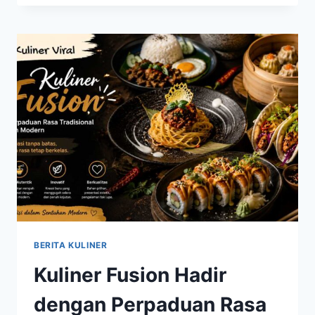
RESTORAN
TERKENAL
YANG
BERHASIL
MENCURI
PERHATIAN
PECINTA
KULINER
BERITA KULINER
Kuliner Fusion Hadir
dengan Perpaduan Rasa