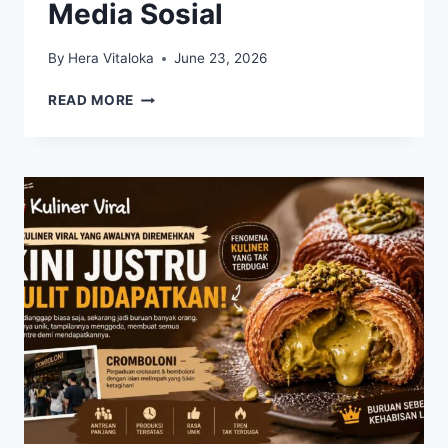
Media Sosial
By
Hera Vitaloka
June 23, 2026
NASI
READ MORE
GORENG
KAMBING
KEBON
SIRIH
KEMBALI
VIRAL
SETELAH
RAMAI
DIBAHAS
DI
MEDIA
SOSIAL