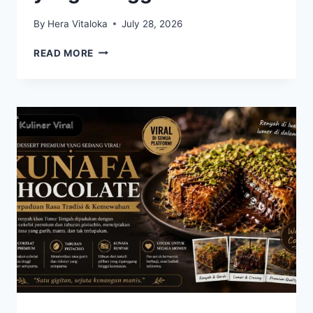
By
Hera Vitaloka
July 28, 2026
TACO
READ MORE
BIRRIA
MEKSIKO
KEMBALI
POPULER,
PERPADUAN
DAGING
EMPUK
DAN
KUAH
GURIH
YANG
MENGGODA