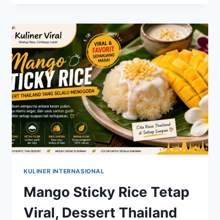
RESTORAN
TERKENAL
YANG
BERHASIL
MENCURI
PERHATIAN
PECINTA
KULINER
KULINER INTERNASIONAL
Mango Sticky Rice Tetap
Viral, Dessert Thailand