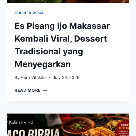
KULINER VIRAL
Es Pisang Ijo Makassar
Kembali Viral, Dessert
Tradisional yang
Menyegarkan
By
Hera Vitaloka
July 29, 2026
ES
READ MORE
PISANG
IJO
MAKASSAR
KEMBALI
VIRAL,
DESSERT
TRADISIONAL