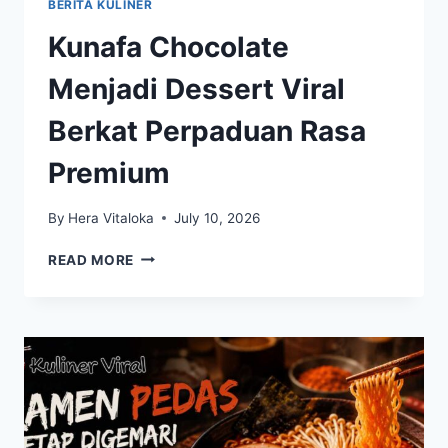
BERITA KULINER
Kunafa Chocolate
Menjadi Dessert Viral
Berkat Perpaduan Rasa
Premium
By
Hera Vitaloka
July 10, 2026
KUNAFA
READ MORE
CHOCOLATE
MENJADI
DESSERT
VIRAL
BERKAT
PERPADUAN
RASA
PREMIUM