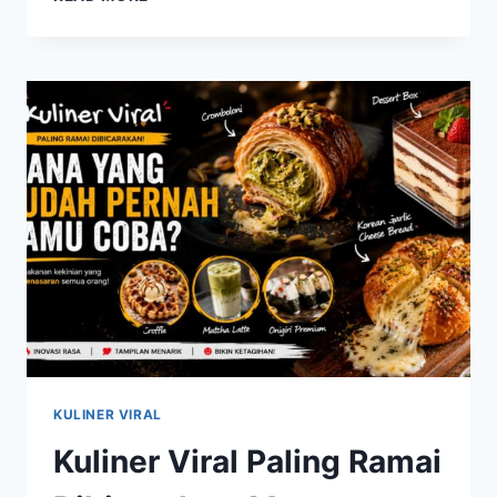
VIRAL
YANG
BERHASIL
MENCURI
PERHATIAN
BERKAT
RASA
DAN
PENYAJIANNYA
KULINER VIRAL
Kuliner Viral Paling Ramai