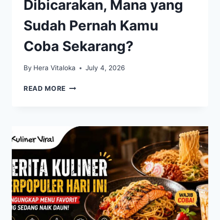
Dibicarakan, Mana yang
Sudah Pernah Kamu
Coba Sekarang?
By
Hera Vitaloka
July 4, 2026
KULINER
READ MORE
VIRAL
PALING
RAMAI
DIBICARAKAN,
MANA
YANG
SUDAH
PERNAH
KAMU
COBA
SEKARANG?