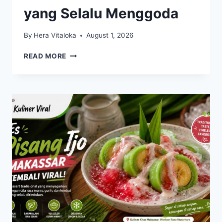
yang Selalu Menggoda
By
Hera Vitaloka
August 1, 2026
MANGO
READ MORE
STICKY
RICE
TETAP
VIRAL,
DESSERT
THAILAND
YANG
SELALU
MENGGODA