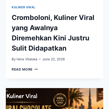
KULINER VIRAL
Cromboloni, Kuliner Viral
yang Awalnya
Diremehkan Kini Justru
Sulit Didapatkan
By
Hera Vitaloka
June 22, 2026
CROMBOLONI,
READ MORE
KULINER
VIRAL
YANG
AWALNYA
DIREMEHKAN
KINI
JUSTRU
SULIT