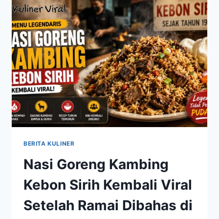
MENGUNGKAP
MENU
FAVORIT
YANG
SEDANG
NAIK
DAUN
BERITA KULINER
Nasi Goreng Kambing
Kebon Sirih Kembali Viral
Setelah Ramai Dibahas di