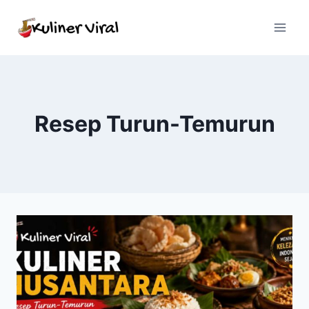
Skip
to
content
Resep Turun-Temurun